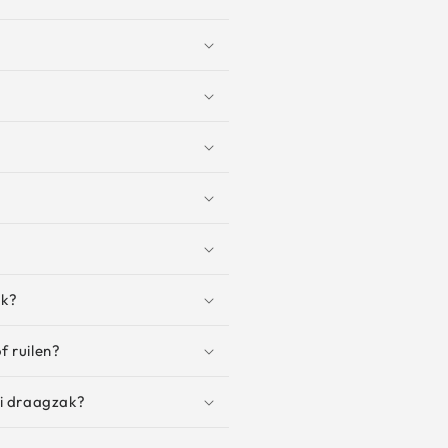
ak?
f ruilen?
mi draagzak?