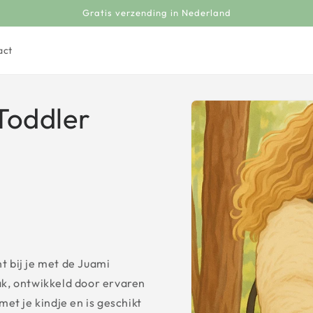
Gratis verzending in Nederland
act
Toddler
Ga direct naar
productinformatie
t bij je met de Juami
k, ontwikkeld door ervaren
et je kindje en is geschikt