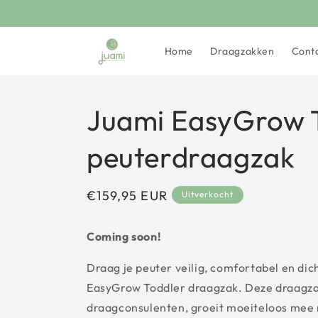
Meteen
naar de
content
Home
Draagzakken
Cont
Juami EasyGrow 
peuterdraagzak
Normale
€159,95 EUR
Uitverkocht
prijs
Coming soon!
Draag je peuter veilig, comfortabel en dich
EasyGrow Toddler draagzak. Deze draagza
draagconsulenten, groeit moeiteloos mee m